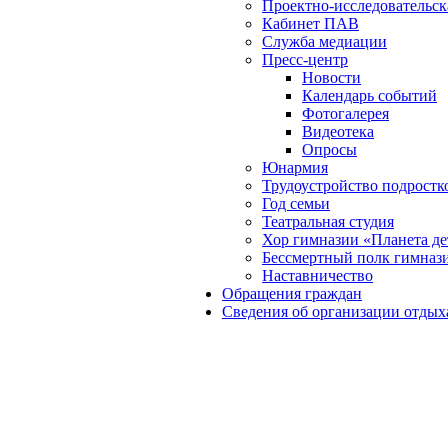
Проектно-исследовательск
Кабинет ПАВ
Служба медиации
Пресс-центр
Новости
Календарь событий
Фотогалерея
Видеотека
Опросы
Юнармия
Трудоустройство подростк
Год семьи
Театральная студия
Хор гимназии «Планета де
Бессмертный полк гимназ
Наставничество
Обращения граждан
Сведения об организации отдых