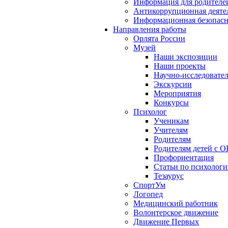
Информация для родителе
Антикоррупционная деяте
Информационная безопасн
Направления работы
Орлята России
Музей
Наши экспозиции
Наши проекты
Научно-исследовател
Экскурсии
Мероприятия
Конкурсы
Психолог
Ученикам
Учителям
Родителям
Родителям детей с О
Профориентация
Статьи по психолог
Тезаурус
СпортУм
Логопед
Медицинский работник
Волонтерское движение
Движение Первых