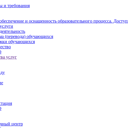
ы и требования
обеспечение и оснащенность образовательного процесса. Доступ
услуги
деятельность
ма (перевода) обучающихся
ржки обучающихся
ество
О
ва услуг
иду
ие
стация
О
чный центр