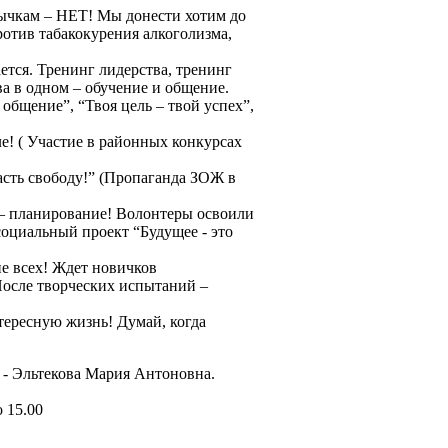
ычкам – НЕТ! Мы донести хотим до
ротив табакокурения алкоголизма,
ается. Тренинг лидерства, тренинг
ва в одном – обучение и общение.
 общение”, “Твоя цель – твой успех”,
ле! ( Участие в районных конкурсах
асть свободу!” (Пропаганда ЗОЖ в
о – планирование! Волонтеры освоили
оциальный проект “Будущее - это
е всех! Ждет новичков
После творческих испытаний –
тересную жизнь! Думай, когда
!
 - Эльтекова Мария Антоновна.
 15.00