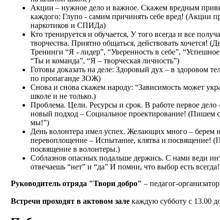
Акции – нужное дело и важное. Скажем вредным прив
каждого: Глупо - самим причинять себе вред! (Акции п
наркотиков и СПИДа)
Кто тренируется и обучается, У того всегда и все получ
творчества. Приятно общаться, действовать хочется! (Д
Тренинги “Я - лидер”, “Уверенность в себе”, “Успешное
“Ты и команда”, “Я – творческая личность”)
Готовы доказать на деле: Здоровый дух – в здоровом те
по пропаганде ЗОЖ)
Снова и снова скажем народу: “Зависимость может укр
школе и не только.)
Проблема. Цели. Ресурсы и срок. В работе первое дел
новый подход – Социальное проектирование! (Пишем с
мы!”)
День волонтера имел успех. Желающих много – берем н
перевоплощение – Испытание, клятва и посвящение! (
посвящение в волонтеры.)
Соблазнов опасных подальше держись. С нами веди ин
отвечаешь “нет” и “да” И помни, что выбор есть всегда
Руководитель отряда "Твори добро"
– педагог-организатор
Встречи проходят в актовом зале
каждую субботу с 13.00 до