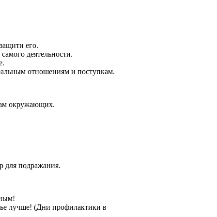
защити его.
 самого деятельности.
е.
реальным отношениям и поступкам.
мам окружающих.
р для подражания.
дным!
вье лучше! (Дни профилактики в