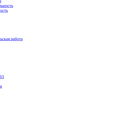
й
льность
ость
ьская работа
ВЗ
ии